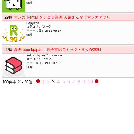
無料
29
位
マンガ Renta! タテコミ漫画/人気まんが｜マンガアプリ
Papyless
カテゴリ： ブック
リリース日： 2011-08-17
無料
30
位
漫画 ebookjapan 電子書籍コミック・まんが本棚
Yahoo Japan Corporation
カテゴリ： ブック
リリース日： 2018-07-03
無料
1
2
3
4
5
6
7
8
9
10
100件中
21- 30位