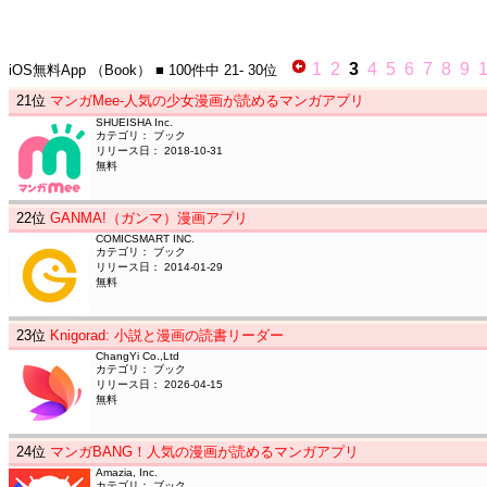
1
2
3
4
5
6
7
8
9
iOS無料App
（Book）
■ 100件中
21- 30位
21
位
マンガMee-人気の少女漫画が読めるマンガアプリ
SHUEISHA Inc.
カテゴリ： ブック
リリース日： 2018-10-31
無料
22
位
GANMA!（ガンマ）漫画アプリ
COMICSMART INC.
カテゴリ： ブック
リリース日： 2014-01-29
無料
23
位
Knigorad: 小説と漫画の読書リーダー
ChangYi Co.,Ltd
カテゴリ： ブック
リリース日： 2026-04-15
無料
24
位
マンガBANG！人気の漫画が読めるマンガアプリ
Amazia, Inc.
カテゴリ： ブック