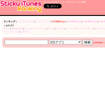
iTunes Storeランキングからリンク作成。
ランキング
|
トップアルバム
|
トップソング
|
iOS無料App
|
iOS有料App
|
iPad無料App
|
iPad
→カテゴリ
すべて
|
Newsstand
|
エンターテインメント
|
ゲーム
|
スポーツ
|
ソーシャルネットワーキング
|
ナビゲー
ード／ドリンク
|
カタログ
LinkMake