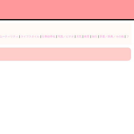
ユーティリティ
|
ライフスタイル
|
仕事効率化
|
写真／ビデオ
|
天気
|
教育
|
旅行
|
辞書／辞典／その他
|
フ