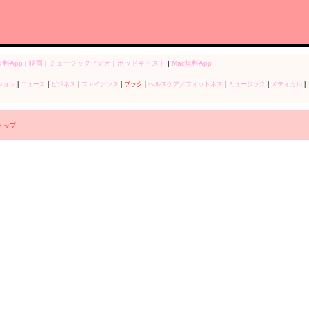
有料App
|
映画
|
ミュージックビデオ
|
ポッドキャスト
|
Mac無料App
ション
|
ニュース
|
ビジネス
|
ファイナンス
|
ブック
|
ヘルスケア／フィットネス
|
ミュージック
|
メディカル
|
r トップ