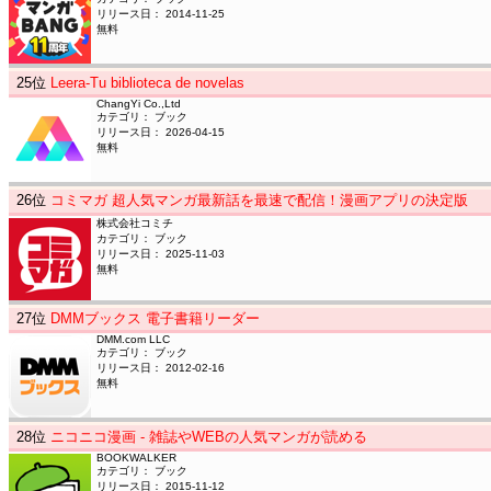
リリース日： 2014-11-25
無料
25
位
Leera-Tu biblioteca de novelas
ChangYi Co.,Ltd
カテゴリ： ブック
リリース日： 2026-04-15
無料
26
位
コミマガ 超人気マンガ最新話を最速で配信！漫画アプリの決定版
株式会社コミチ
カテゴリ： ブック
リリース日： 2025-11-03
無料
27
位
DMMブックス 電子書籍リーダー
DMM.com LLC
カテゴリ： ブック
リリース日： 2012-02-16
無料
28
位
ニコニコ漫画 - 雑誌やWEBの人気マンガが読める
BOOKWALKER
カテゴリ： ブック
リリース日： 2015-11-12