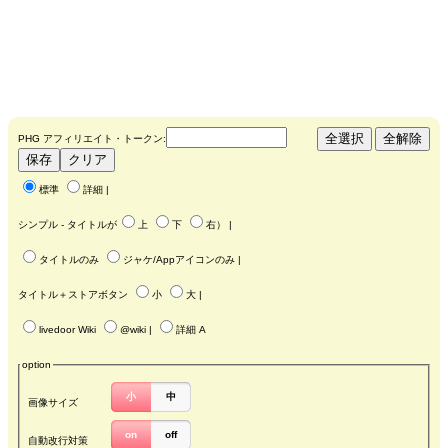
PHG アフィリエイト・トークン:
標準
詳細
|
シンプル - タイトルが
上
下
右
） |
タイトルのみ
ジャケ/Appアイコンのみ
|
タイトル＋ストアボタン
小
大
|
livedoor Wiki
@wiki
|
詳細 A
option
小
中
画像サイズ
on
off
自動改行対策