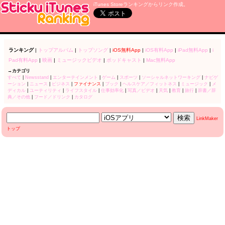
iTunes Storeランキングからリンク作成。
ランキング
|
トップアルバム
|
トップソング
|
iOS無料App
|
iOS有料App
|
iPad無料App
|
i
Pad有料App
|
映画
|
ミュージックビデオ
|
ポッドキャスト
|
Mac無料App
→カテゴリ
すべて
|
Newsstand
|
エンターテインメント
|
ゲーム
|
スポーツ
|
ソーシャルネットワーキング
|
ナビゲ
ーション
|
ニュース
|
ビジネス
|
ファイナンス
|
ブック
|
ヘルスケア／フィットネス
|
ミュージック
|
メ
ディカル
|
ユーティリティ
|
ライフスタイル
|
仕事効率化
|
写真／ビデオ
|
天気
|
教育
|
旅行
|
辞書／辞
典／その他
|
フード／ドリンク
|
カタログ
LinkMaker
トップ