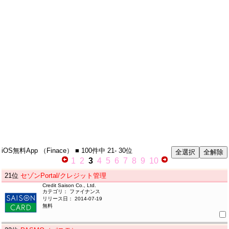
iOS無料App
（Finace）
■ 100件中
21- 30位
1
2
3
4
5
6
7
8
9
10
21
位
セゾンPortal/クレジット管理
Credit Saison Co., Ltd.
カテゴリ： ファイナンス
リリース日： 2014-07-19
無料