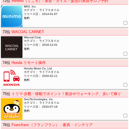
72
位
minimo（ミニモ）- 美容・ネイル・髪型の美容サロン予約
MIXI, Inc.
カテゴリ： ライフスタイル
リリース日： 2014-01-07
無料
73
位
WACOAL CARNET
Wacoal Corp.
カテゴリ： ライフスタイル
リリース日： 2018-12-01
無料
74
位
Honda リモート操作
Honda Motor Co.,Ltd.
カテゴリ： ライフスタイル
リリース日： 2020-02-11
無料
75
位
トリマ-歩数・移動でポイント！散歩やウォーキング、歩いて稼ぐ
GeoTechnologies, Inc.
カテゴリ： ライフスタイル
リリース日： 2020-07-19
無料
76
位
Francfranc（フランフラン） - 家具・インテリア