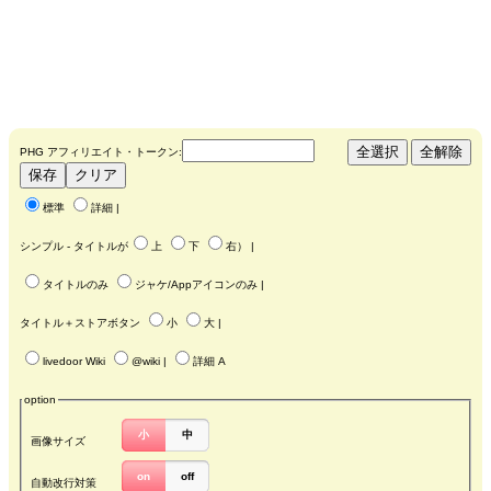
PHG アフィリエイト・トークン:
標準
詳細
|
シンプル - タイトルが
上
下
右
） |
タイトルのみ
ジャケ/Appアイコンのみ
|
タイトル＋ストアボタン
小
大
|
livedoor Wiki
@wiki
|
詳細 A
option
小
中
画像サイズ
on
off
自動改行対策