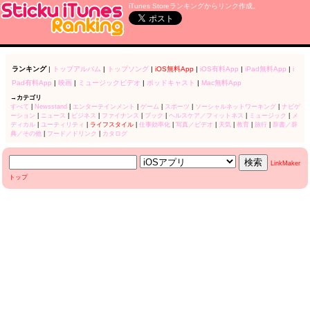
iTunes Storeランキングからリンク作成。
ランキング
|
トップアルバム
|
トップソング
|
iOS無料App
|
iOS有料App
|
iPad無料App
|
i
Pad有料App
|
映画
|
ミュージックビデオ
|
ポッドキャスト
|
Mac無料App
→カテゴリ
すべて
|
Newsstand
|
エンターテインメント
|
ゲーム
|
スポーツ
|
ソーシャルネットワーキング
|
ナビゲ
ーション
|
ニュース
|
ビジネス
|
ファイナンス
|
ブック
|
ヘルスケア／フィットネス
|
ミュージック
|
メ
ディカル
|
ユーティリティ
|
ライフスタイル
|
仕事効率化
|
写真／ビデオ
|
天気
|
教育
|
旅行
|
辞書／辞
典／その他
|
フード／ドリンク
|
カタログ
LinkMaker
トップ