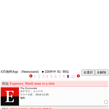
iOS無料App
（Newsstand）
■ 100件中
81- 90位
1
2
3
4
5
6
7
8
9
10
81
位
Espresso: World news in a shot
The Economist
カテゴリ： ニュース
リリース日： 2014-11-05
無料