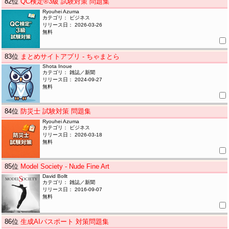
82
位
QC検定®3級 試験対策 問題集
Ryouhei Azuma
カテゴリ： ビジネス
リリース日： 2026-03-26
無料
83
位
まとめサイトアプリ - ちゃまとら
Shota Inoue
カテゴリ： 雑誌／新聞
リリース日： 2024-09-27
無料
84
位
防災士 試験対策 問題集
Ryouhei Azuma
カテゴリ： ビジネス
リリース日： 2026-03-18
無料
85
位
Model Society - Nude Fine Art
David Bollt
カテゴリ： 雑誌／新聞
リリース日： 2016-09-07
無料
86
位
生成AIパスポート 対策問題集