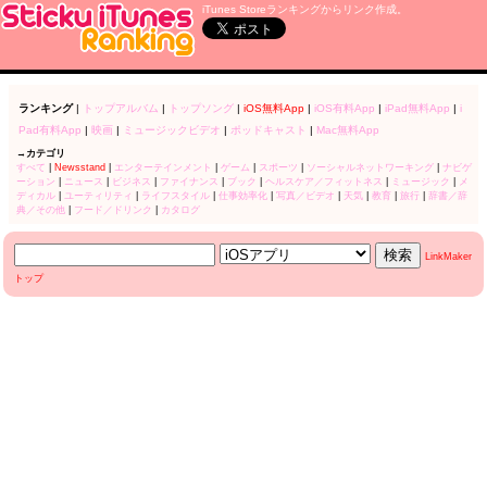
iTunes Storeランキングからリンク作成。
ランキング
|
トップアルバム
|
トップソング
|
iOS無料App
|
iOS有料App
|
iPad無料App
|
i
Pad有料App
|
映画
|
ミュージックビデオ
|
ポッドキャスト
|
Mac無料App
→カテゴリ
すべて
|
Newsstand
|
エンターテインメント
|
ゲーム
|
スポーツ
|
ソーシャルネットワーキング
|
ナビゲ
ーション
|
ニュース
|
ビジネス
|
ファイナンス
|
ブック
|
ヘルスケア／フィットネス
|
ミュージック
|
メ
ディカル
|
ユーティリティ
|
ライフスタイル
|
仕事効率化
|
写真／ビデオ
|
天気
|
教育
|
旅行
|
辞書／辞
典／その他
|
フード／ドリンク
|
カタログ
LinkMaker
トップ