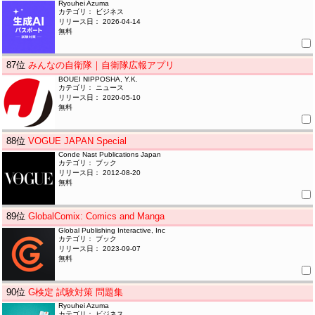
Ryouhei Azuma
カテゴリ： ビジネス
リリース日： 2026-04-14
無料
87
位
みんなの自衛隊｜自衛隊広報アプリ
BOUEI NIPPOSHA, Y.K.
カテゴリ： ニュース
リリース日： 2020-05-10
無料
88
位
VOGUE JAPAN Special
Conde Nast Publications Japan
カテゴリ： ブック
リリース日： 2012-08-20
無料
89
位
GlobalComix: Comics and Manga
Global Publishing Interactive, Inc
カテゴリ： ブック
リリース日： 2023-09-07
無料
90
位
G検定 試験対策 問題集
Ryouhei Azuma
カテゴリ： ビジネス