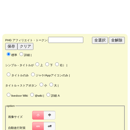
PHG アフィリエイト・トークン:
標準
詳細
|
シンプル - タイトルが
上
下
右
） |
タイトルのみ
ジャケ/Appアイコンのみ
|
タイトル＋ストアボタン
小
大
|
livedoor Wiki
@wiki
|
詳細 A
option
小
中
画像サイズ
on
off
自動改行対策