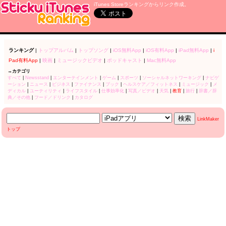
iTunes Storeランキングからリンク作成。
ランキング
|
トップアルバム
|
トップソング
|
iOS無料App
|
iOS有料App
|
iPad無料App
|
i
Pad有料App
|
映画
|
ミュージックビデオ
|
ポッドキャスト
|
Mac無料App
→カテゴリ
すべて
|
Newsstand
|
エンターテインメント
|
ゲーム
|
スポーツ
|
ソーシャルネットワーキング
|
ナビゲ
ーション
|
ニュース
|
ビジネス
|
ファイナンス
|
ブック
|
ヘルスケア／フィットネス
|
ミュージック
|
メ
ディカル
|
ユーティリティ
|
ライフスタイル
|
仕事効率化
|
写真／ビデオ
|
天気
|
教育
|
旅行
|
辞書／辞
典／その他
|
フード／ドリンク
|
カタログ
LinkMaker
トップ