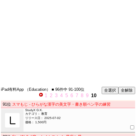
iPad有料App
（Education）
■ 96件中
91-100位
1
2
3
4
5
6
7
8
9
10
91
位
スマもじ - ひらがな漢字の美文字・書き順ペン字の練習
StudyX G.K.
カテゴリ： 教育
リリース日： 2025-07-02
価格： 1,500円