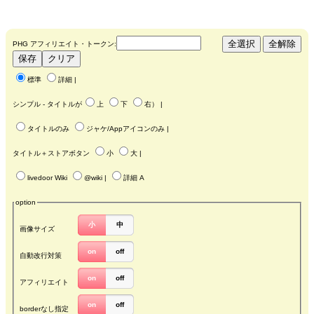
PHG アフィリエイト・トークン:
標準
詳細
|
シンプル - タイトルが
上
下
右
） |
タイトルのみ
ジャケ/Appアイコンのみ
|
タイトル＋ストアボタン
小
大
|
livedoor Wiki
@wiki
|
詳細 A
option
小
中
画像サイズ
on
off
自動改行対策
on
off
アフィリエイト
on
off
borderなし指定