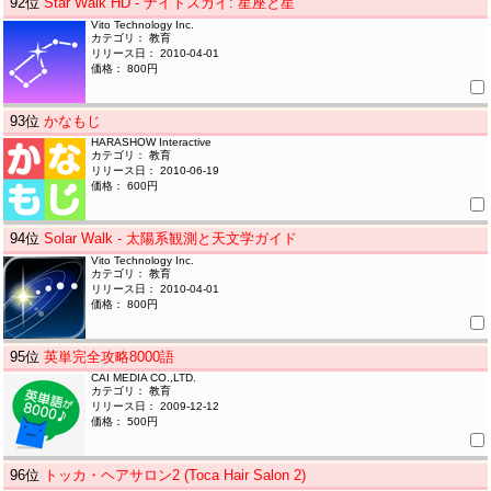
92
位
Star Walk HD - ナイトスカイ: 星座と星
Vito Technology Inc.
カテゴリ： 教育
リリース日： 2010-04-01
価格： 800円
93
位
かなもじ
HARASHOW Interactive
カテゴリ： 教育
リリース日： 2010-06-19
価格： 600円
94
位
Solar Walk - 太陽系観測と天文学ガイド
Vito Technology Inc.
カテゴリ： 教育
リリース日： 2010-04-01
価格： 800円
95
位
英単完全攻略8000語
CAI MEDIA CO.,LTD.
カテゴリ： 教育
リリース日： 2009-12-12
価格： 500円
96
位
トッカ・ヘアサロン2 (Toca Hair Salon 2)