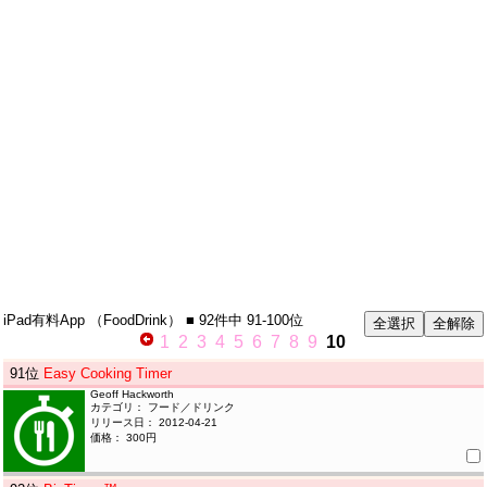
iPad有料App
（FoodDrink）
■ 92件中
91-100位
1
2
3
4
5
6
7
8
9
10
91
位
Easy Cooking Timer
Geoff Hackworth
カテゴリ： フード／ドリンク
リリース日： 2012-04-21
価格： 300円