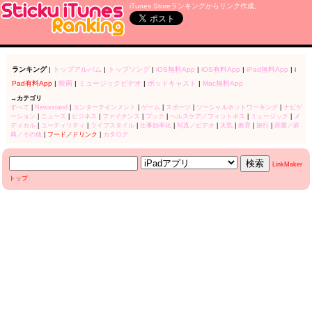
iTunes Storeランキングからリンク作成。
ランキング
|
トップアルバム
|
トップソング
|
iOS無料App
|
iOS有料App
|
iPad無料App
|
i
Pad有料App
|
映画
|
ミュージックビデオ
|
ポッドキャスト
|
Mac無料App
→カテゴリ
すべて
|
Newsstand
|
エンターテインメント
|
ゲーム
|
スポーツ
|
ソーシャルネットワーキング
|
ナビゲ
ーション
|
ニュース
|
ビジネス
|
ファイナンス
|
ブック
|
ヘルスケア／フィットネス
|
ミュージック
|
メ
ディカル
|
ユーティリティ
|
ライフスタイル
|
仕事効率化
|
写真／ビデオ
|
天気
|
教育
|
旅行
|
辞書／辞
典／その他
|
フード／ドリンク
|
カタログ
LinkMaker
トップ