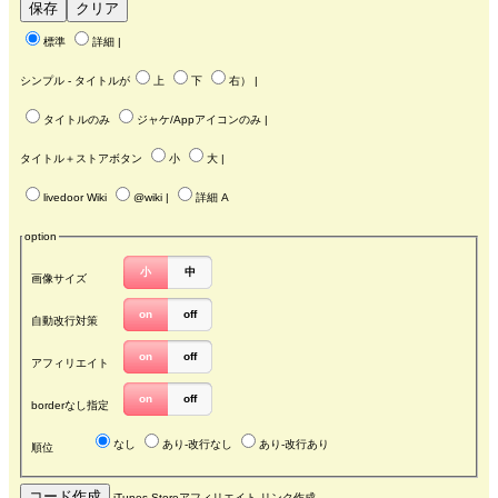
標準
詳細
|
シンプル - タイトルが
上
下
右
） |
タイトルのみ
ジャケ/Appアイコンのみ
|
タイトル＋ストアボタン
小
大
|
livedoor Wiki
@wiki
|
詳細 A
option
小
中
画像サイズ
on
off
自動改行対策
on
off
アフィリエイト
on
off
borderなし指定
なし
あり-改行なし
あり-改行あり
順位
iTunes Storeアフィリエイト リンク作成