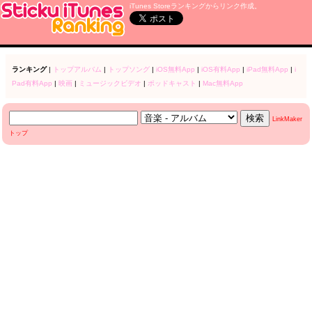
iTunes Storeランキングからリンク作成。
ランキング
|
トップアルバム
|
トップソング
|
iOS無料App
|
iOS有料App
|
iPad無料App
|
i
Pad有料App
|
映画
|
ミュージックビデオ
|
ポッドキャスト
|
Mac無料App
LinkMaker
トップ