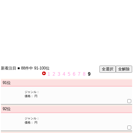
新着注目
■ 88件中
91-100位
1
2
3
4
5
6
7
8
9
91
位
ジャンル：
価格： 円
92
位
ジャンル：
価格： 円