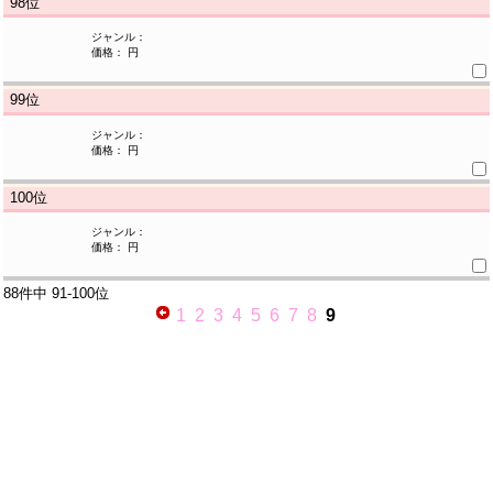
98
位
ジャンル：
価格： 円
99
位
ジャンル：
価格： 円
100
位
ジャンル：
価格： 円
88件中
91-100位
1
2
3
4
5
6
7
8
9