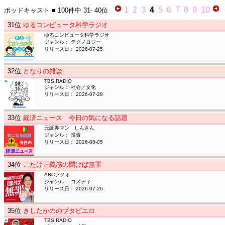
1
2
3
4
5
6
7
8
9
10
ポッドキャスト
■ 100件中
31- 40位
31
位
ゆるコンピュータ科学ラジオ
ゆるコンピュータ科学ラジオ
ジャンル： テクノロジー
リリース日： 2026-07-25
32
位
となりの雑談
TBS RADIO
ジャンル： 社会／文化
リリース日： 2026-07-28
33
位
経済ニュース 今日の気になる話題
元証券マン しんさん
ジャンル： 投資
リリース日： 2026-08-05
34
位
こたけ正義感の聞けば無罪
ABCラジオ
ジャンル： コメディ
リリース日： 2026-07-26
35
位
きしたかののブタピエロ
TBS RADIO