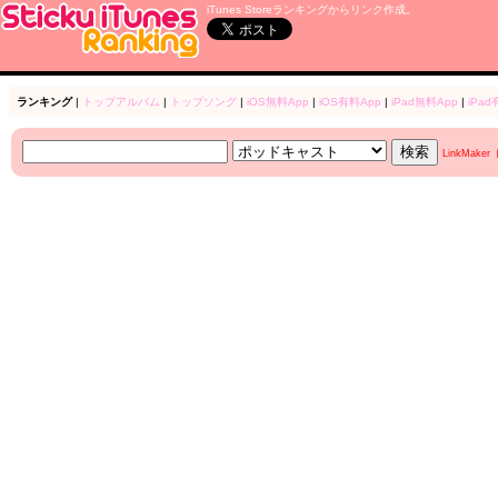
iTunes Storeランキングからリンク作成。
ランキング
|
トップアルバム
|
トップソング
|
iOS無料App
|
iOS有料App
|
iPad無料App
|
iPad
LinkMake