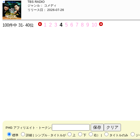
TBS RADIO
ジャンル： コメディ
リリース日： 2026-07-26
1
2
3
4
5
6
7
8
9
10
100件中
31- 40位
PHG アフィリエイト・トークン:
標準
詳細
| シンプル - タイトルが
上
下
右
） |
タイトルのみ
ジ
option