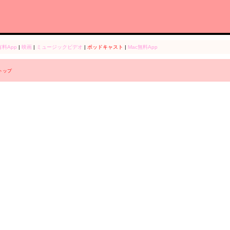
有料App
|
映画
|
ミュージックビデオ
|
ポッドキャスト
|
Mac無料App
r トップ