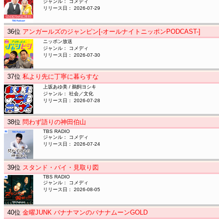
ジャンル： コメディ
リリース日： 2026-07-29
36
位
アンガールズのジャンピン[-オールナイトニッポンPODCAST-]
ニッポン放送
ジャンル： コメディ
リリース日： 2026-07-30
37
位
私より先に丁寧に暮らすな
上坂あゆ美 / 鵜飼ヨシキ
ジャンル： 社会／文化
リリース日： 2026-07-28
38
位
問わず語りの神田伯山
TBS RADIO
ジャンル： コメディ
リリース日： 2026-07-24
39
位
スタンド・バイ・見取り図
TBS RADIO
ジャンル： コメディ
リリース日： 2026-08-05
40
位
金曜JUNK バナナマンのバナナムーンGOLD