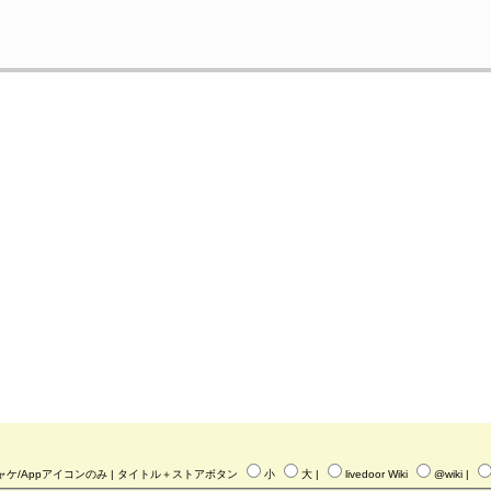
ャケ/Appアイコンのみ
| タイトル＋ストアボタン
小
大
|
livedoor Wiki
@wiki
|