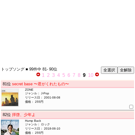
トップソング
■ 99件中
81- 90位
1
2
3
4
5
6
7
8
9
10
81
位
secret base 〜君がくれたもの〜
ZONE
ジャンル： J-Pop
リリース日： 2001-08-08
価格： 255円
82
位
拝啓、少年よ
Hump Back
ジャンル： ロック
リリース日： 2018-06-10
価格： 255円