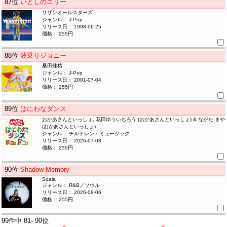
87
位
いとしのエリー
サザンオールスターズ
ジャンル： J-Pop
リリース日： 1998-06-25
価格： 255円
88
位
波乗りジョニー
桑田佳祐
ジャンル： J-Pop
リリース日： 2001-07-04
価格： 255円
89
位
はにわなダンス
おかあさんといっしょ, 花田ゆういちろう (おかあさんといっしょ) & ながた まや
(おかあさんといっしょ)
ジャンル： チルドレン・ミュージック
リリース日： 2026-07-08
価格： 255円
90
位
Shadow Memory
Soala
ジャンル： R&B／ソウル
リリース日： 2026-08-06
価格： 255円
99件中
81- 90位