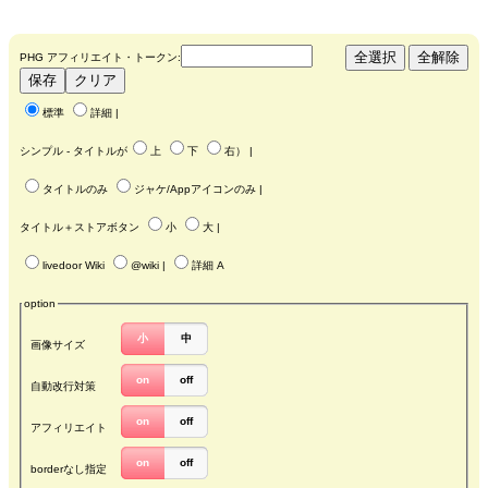
PHG アフィリエイト・トークン:
標準
詳細
|
シンプル - タイトルが
上
下
右
） |
タイトルのみ
ジャケ/Appアイコンのみ
|
タイトル＋ストアボタン
小
大
|
livedoor Wiki
@wiki
|
詳細 A
option
小
中
画像サイズ
on
off
自動改行対策
on
off
アフィリエイト
on
off
borderなし指定