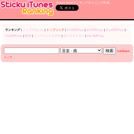
iTunes Storeランキングからリンク作成。
ランキング
|
トップアルバム
|
トップソング
|
iOS無料App
|
iOS有料App
|
iPad無料App
|
i
Pad有料App
|
映画
|
ミュージックビデオ
|
ポッドキャスト
|
Mac無料App
LinkMaker
トップ