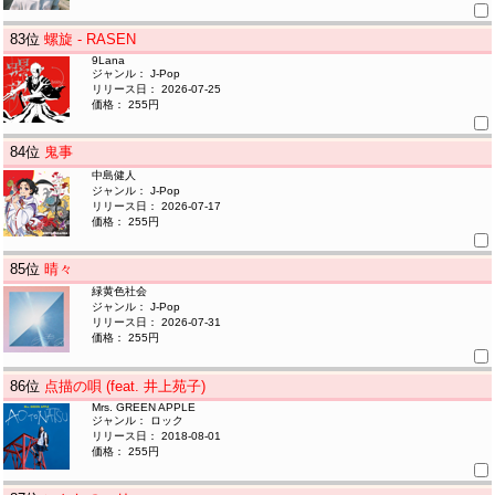
83
位
螺旋 - RASEN
9Lana
ジャンル： J-Pop
リリース日： 2026-07-25
価格： 255円
84
位
鬼事
中島健人
ジャンル： J-Pop
リリース日： 2026-07-17
価格： 255円
85
位
晴々
緑黄色社会
ジャンル： J-Pop
リリース日： 2026-07-31
価格： 255円
86
位
点描の唄 (feat. 井上苑子)
Mrs. GREEN APPLE
ジャンル： ロック
リリース日： 2018-08-01
価格： 255円