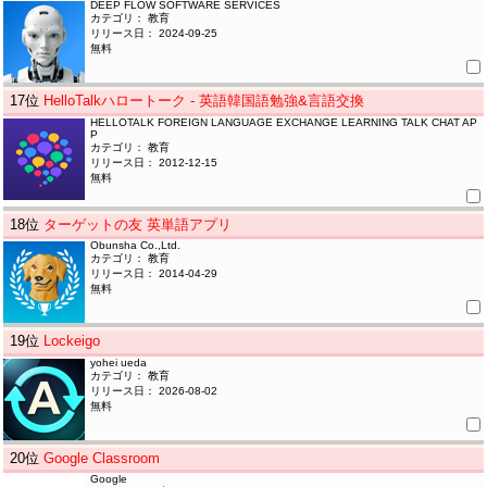
DEEP FLOW SOFTWARE SERVICES
カテゴリ： 教育
リリース日： 2024-09-25
無料
17
位
HelloTalkハロートーク - 英語韓国語勉強&言語交換
HELLOTALK FOREIGN LANGUAGE EXCHANGE LEARNING TALK CHAT AP
P
カテゴリ： 教育
リリース日： 2012-12-15
無料
18
位
ターゲットの友 英単語アプリ
Obunsha Co.,Ltd.
カテゴリ： 教育
リリース日： 2014-04-29
無料
19
位
Lockeigo
yohei ueda
カテゴリ： 教育
リリース日： 2026-08-02
無料
20
位
Google Classroom
Google