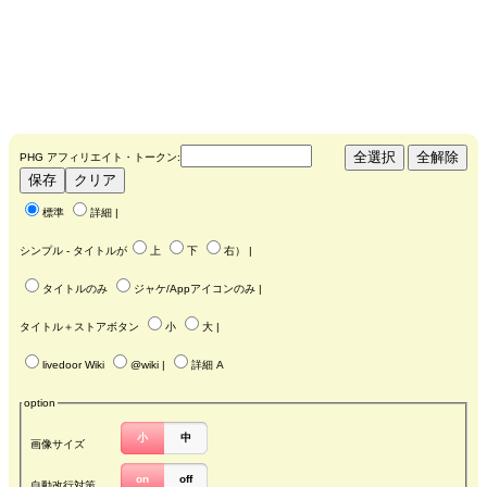
PHG アフィリエイト・トークン:
標準
詳細
|
シンプル - タイトルが
上
下
右
） |
タイトルのみ
ジャケ/Appアイコンのみ
|
タイトル＋ストアボタン
小
大
|
livedoor Wiki
@wiki
|
詳細 A
option
小
中
画像サイズ
on
off
自動改行対策