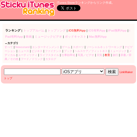
iTunes Storeランキングからリンク作成。
ランキング
|
トップアルバム
|
トップソング
|
iOS無料App
|
iOS有料App
|
iPad無料App
|
i
Pad有料App
|
映画
|
ミュージックビデオ
|
ポッドキャスト
|
Mac無料App
→カテゴリ
すべて
|
Newsstand
|
エンターテインメント
|
ゲーム
|
スポーツ
|
ソーシャルネットワーキング
|
ナビゲ
ーション
|
ニュース
|
ビジネス
|
ファイナンス
|
ブック
|
ヘルスケア／フィットネス
|
ミュージック
|
メ
ディカル
|
ユーティリティ
|
ライフスタイル
|
仕事効率化
|
写真／ビデオ
|
天気
|
教育
|
旅行
|
辞書／辞
典／その他
|
フード／ドリンク
|
カタログ
LinkMaker
トップ