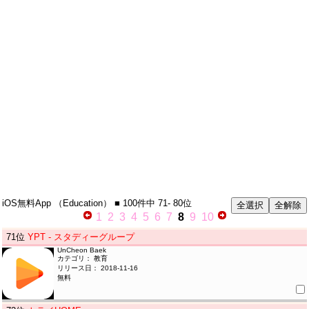
iOS無料App
（Education）
■ 100件中
71- 80位
1
2
3
4
5
6
7
8
9
10
71
位
YPT - スタディーグループ
UnCheon Baek
カテゴリ： 教育
リリース日： 2018-11-16
無料