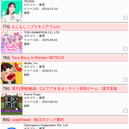
TEUIDA
カテゴリ： 教育
リリース日： 2019-12-10
無料
77
位
もしもし！プリキュアでんわ
TOEI ANIMATION CO.,LTD.
カテゴリ： 教育
リリース日： 2025-09-02
無料
78
位
Toca Boca Jr Kitchen NETFLIX
Netflix, Inc.
カテゴリ： 教育
リリース日： 2026-07-21
無料
79
位
漢字(漢検)勉強・2人でできるオンライン対戦ゲーム：漢字道場
Kazue Kuga
カテゴリ： 教育
リリース日： 2022-06-02
無料
80
位
LeapAhead－毎日のブック要約
Cyberspace Imagination Pte. Ltd.
カテゴリ： 教育