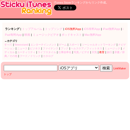
iTunes Storeランキングからリンク作成。
ランキング
|
トップアルバム
|
トップソング
|
iOS無料App
|
iOS有料App
|
iPad無料App
|
i
Pad有料App
|
映画
|
ミュージックビデオ
|
ポッドキャスト
|
Mac無料App
→カテゴリ
すべて
|
Newsstand
|
エンターテインメント
|
ゲーム
|
スポーツ
|
ソーシャルネットワーキング
|
ナビゲ
ーション
|
ニュース
|
ビジネス
|
ファイナンス
|
ブック
|
ヘルスケア／フィットネス
|
ミュージック
|
メ
ディカル
|
ユーティリティ
|
ライフスタイル
|
仕事効率化
|
写真／ビデオ
|
天気
|
教育
|
旅行
|
辞書／辞
典／その他
|
フード／ドリンク
|
カタログ
LinkMaker
トップ