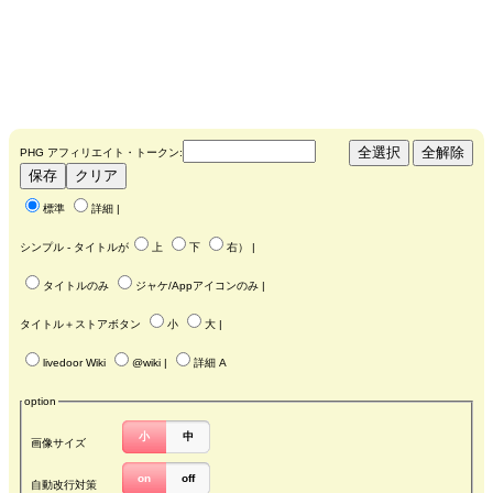
PHG アフィリエイト・トークン:
標準
詳細
|
シンプル - タイトルが
上
下
右
） |
タイトルのみ
ジャケ/Appアイコンのみ
|
タイトル＋ストアボタン
小
大
|
livedoor Wiki
@wiki
|
詳細 A
option
小
中
画像サイズ
on
off
自動改行対策