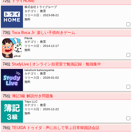
72
位
トライHOME
株式会社トライグループ
カテゴリ： 教育
リリース日： 2023-08-21
無料
73
位
Toca Boca Jr: 楽しい子供向きゲーム
Piknik
カテゴリ： 教育
リリース日： 2014-12-17
無料
74
位
StudyLive | オンライン自習室で勉強記録・勉強集中
takafumi katsurayama
カテゴリ： 教育
リリース日： 2026-01-02
無料
75
位
簿記3級 解説付き問題集
Trips LLC
カテゴリ： 教育
リリース日： 2020-12-22
無料
76
位
TEUIDA トゥイダ - 声に出して学ぶ日常韓国語会話