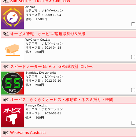
2
位
Sun Seeker - Tracker & Compass
ozPDA
カテゴリ： ナビゲーション
リリース日： 2009-10-04
価格： 1,500円
3
位
オービス警報 - オービス/速度取締り&渋滞
WAC.com Co.,Ltd
カテゴリ： ナビゲーション
リリース日： 2014-04-18
価格： 300円
4
位
スピードメーター 55 Pro - GPS速度計 ロガー。
Stanislav Dvoychenko
カテゴリ： ナビゲーション
リリース日： 2012-06-10
価格： 600円
5
位
オービス - らくらくオービス・移動式・ネズミ捕り・検問
Pasoya Co.,Ltd.
カテゴリ： ナビゲーション
リリース日： 2024-03-31
価格： 400円
6
位
WikiFarms Australia