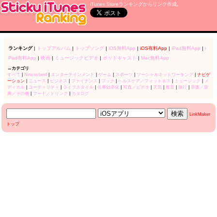
iTunes Storeランキングからリンク作成。
ランキング
|
トップアルバム
|
トップソング
|
iOS無料App
|
iOS有料App
|
iPad無料App
|
i
Pad有料App
|
映画
|
ミュージックビデオ
|
ポッドキャスト
|
Mac無料App
→カテゴリ
すべて
|
Newsstand
|
エンターテインメント
|
ゲーム
|
スポーツ
|
ソーシャルネットワーキング
|
ナビゲ
ーション
|
ニュース
|
ビジネス
|
ファイナンス
|
ブック
|
ヘルスケア／フィットネス
|
ミュージック
|
メ
ディカル
|
ユーティリティ
|
ライフスタイル
|
仕事効率化
|
写真／ビデオ
|
天気
|
教育
|
旅行
|
辞書／辞
典／その他
|
フード／ドリンク
|
カタログ
LinkMaker
トップ