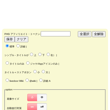
PHG アフィリエイト・トークン:
標準
詳細
|
シンプル - タイトルが
上
下
右
） |
タイトルのみ
ジャケ/Appアイコンのみ
|
タイトル＋ストアボタン
小
大
|
livedoor Wiki
@wiki
|
詳細 A
option
小
中
画像サイズ
on
off
自動改行対策