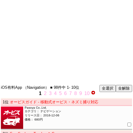
iOS有料App
（Navigation）
■ 98件中
1- 10位
1
2
3
4
5
6
7
8
9
10
1
位
オービスガイド - 移動式オービス・ネズミ捕り対応
Pasoya Co.,Ltd.
カテゴリ： ナビゲーション
リリース日： 2016-12-06
価格： 680円