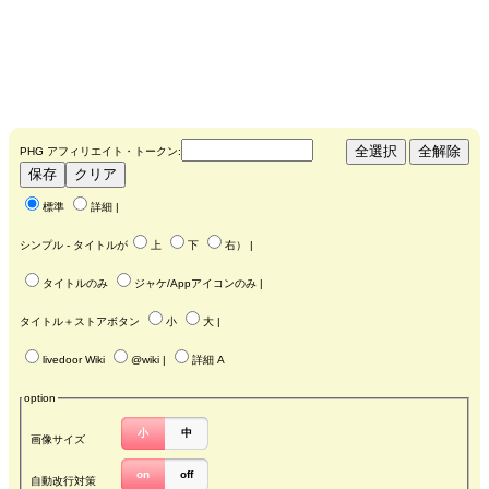
PHG アフィリエイト・トークン:
標準
詳細
|
シンプル - タイトルが
上
下
右
） |
タイトルのみ
ジャケ/Appアイコンのみ
|
タイトル＋ストアボタン
小
大
|
livedoor Wiki
@wiki
|
詳細 A
option
小
中
画像サイズ
on
off
自動改行対策