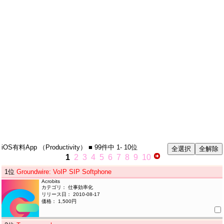
iOS有料App
（Productivity）
■ 99件中
1- 10位
1
2
3
4
5
6
7
8
9
10
1
位
Groundwire: VoIP SIP Softphone
Acrobits
カテゴリ： 仕事効率化
リリース日： 2010-08-17
価格： 1,500円