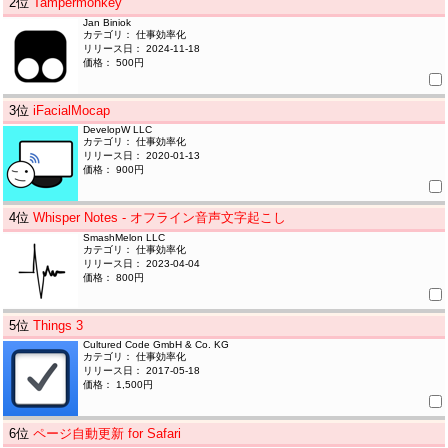
2
位
Tampermonkey
Jan Biniok
カテゴリ： 仕事効率化
リリース日： 2024-11-18
価格： 500円
3
位
iFacialMocap
DevelopW LLC
カテゴリ： 仕事効率化
リリース日： 2020-01-13
価格： 900円
4
位
Whisper Notes - オフライン音声文字起こし
SmashMelon LLC
カテゴリ： 仕事効率化
リリース日： 2023-04-04
価格： 800円
5
位
Things 3
Cultured Code GmbH & Co. KG
カテゴリ： 仕事効率化
リリース日： 2017-05-18
価格： 1,500円
6
位
ページ自動更新 for Safari