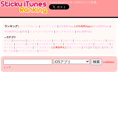
iTunes Storeランキングからリンク作成。
ランキング
|
トップアルバム
|
トップソング
|
iOS無料App
|
iOS有料App
|
iPad無料App
|
i
Pad有料App
|
映画
|
ミュージックビデオ
|
ポッドキャスト
|
Mac無料App
→カテゴリ
すべて
|
Newsstand
|
エンターテインメント
|
ゲーム
|
スポーツ
|
ソーシャルネットワーキング
|
ナビゲ
ーション
|
ニュース
|
ビジネス
|
ファイナンス
|
ブック
|
ヘルスケア／フィットネス
|
ミュージック
|
メ
ディカル
|
ユーティリティ
|
ライフスタイル
|
仕事効率化
|
写真／ビデオ
|
天気
|
教育
|
旅行
|
辞書／辞
典／その他
|
フード／ドリンク
|
カタログ
LinkMaker
トップ