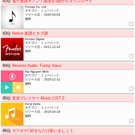
82
位
電子楽譜カノン｜楽譜を1曲からダウンロード
Funtap Co. Ltd.
カテゴリ： ミュージック
リリース日： 2020-03-03
無料
83
位
Notion 楽譜とタブ譜
Fender Digital
カテゴリ： ミュージック
リリース日： 2011-12-16
無料
84
位
Reverse Audio: Funny Voice
Hai Nguyen Minh
カテゴリ： ミュージック
リリース日： 2025-12-11
無料
85
位
音楽プレイヤー Music LIST Z
Kenji Ueda
カテゴリ： ミュージック
リリース日： 2015-10-18
無料
86
位
カラオケ! 好きなだけ歌いましょう