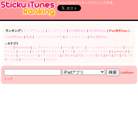
iTunes Storeランキングからリンク作成。
ランキング
|
トップアルバム
|
トップソング
|
iOS無料App
|
iOS有料App
|
iPad無料App
|
i
Pad有料App
|
映画
|
ミュージックビデオ
|
ポッドキャスト
|
Mac無料App
→カテゴリ
すべて
|
Newsstand
|
エンターテインメント
|
ゲーム
|
スポーツ
|
ソーシャルネットワーキング
|
ナビゲ
ーション
|
ニュース
|
ビジネス
|
ファイナンス
|
ブック
|
ヘルスケア／フィットネス
|
ミュージック
|
メ
ディカル
|
ユーティリティ
|
ライフスタイル
|
仕事効率化
|
写真／ビデオ
|
天気
|
教育
|
旅行
|
辞書／辞
典／その他
|
フード／ドリンク
|
カタログ
LinkMaker
トップ