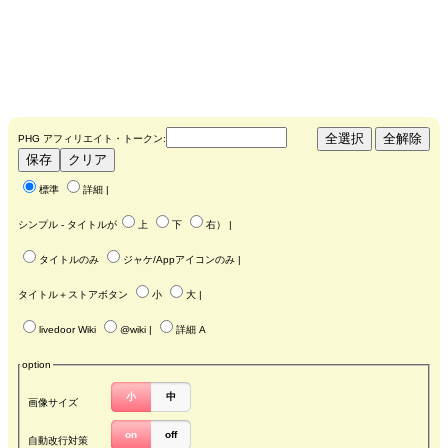
PHG アフィリエイト・トークン:
標準
詳細
|
シンプル - タイトルが
上
下
右
） |
タイトルのみ
ジャケ/Appアイコンのみ
|
タイトル＋ストアボタン
小
大
|
livedoor Wiki
@wiki
|
詳細 A
option
小
中
画像サイズ
on
off
自動改行対策