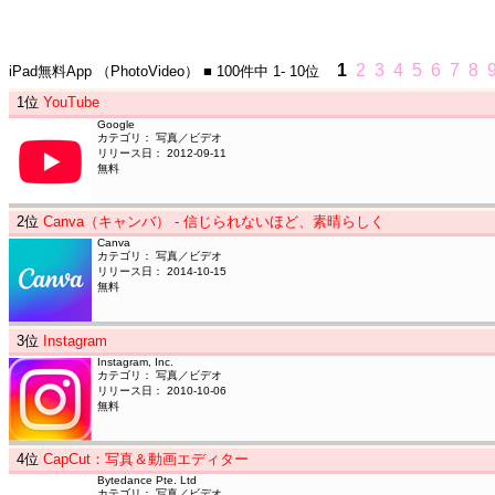
1
2
3
4
5
6
7
8
iPad無料App
（PhotoVideo）
■ 100件中
1- 10位
1
位
YouTube
Google
カテゴリ： 写真／ビデオ
リリース日： 2012-09-11
無料
2
位
Canva（キャンバ） - 信じられないほど、素晴らしく
Canva
カテゴリ： 写真／ビデオ
リリース日： 2014-10-15
無料
3
位
Instagram
Instagram, Inc.
カテゴリ： 写真／ビデオ
リリース日： 2010-10-06
無料
4
位
CapCut：写真＆動画エディター
Bytedance Pte. Ltd
カテゴリ： 写真／ビデオ