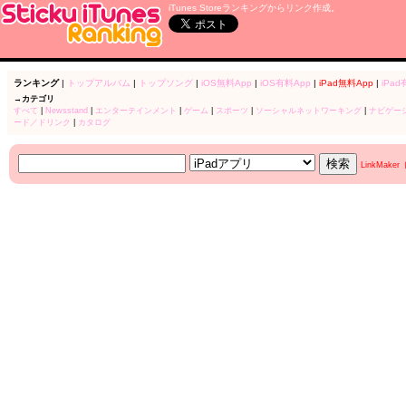
iTunes Storeランキングからリンク作成。
ランキング
|
トップアルバム
|
トップソング
|
iOS無料App
|
iOS有料App
|
iPad無料App
|
iPad
→カテゴリ
すべて
|
Newsstand
|
エンターテインメント
|
ゲーム
|
スポーツ
|
ソーシャルネットワーキング
|
ナビゲー
ード／ドリンク
|
カタログ
LinkMake