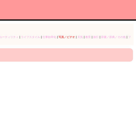
ユーティリティ
|
ライフスタイル
|
仕事効率化
|
写真／ビデオ
|
天気
|
教育
|
旅行
|
辞書／辞典／その他
|
フ