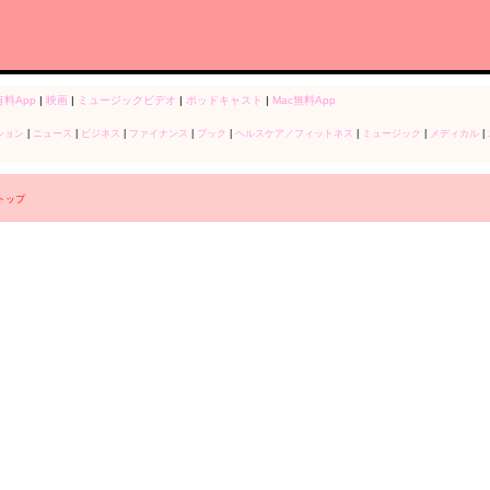
有料App
|
映画
|
ミュージックビデオ
|
ポッドキャスト
|
Mac無料App
ション
|
ニュース
|
ビジネス
|
ファイナンス
|
ブック
|
ヘルスケア／フィットネス
|
ミュージック
|
メディカル
|
r トップ