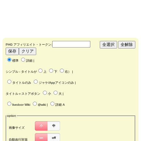
PHG アフィリエイト・トークン:
標準
詳細
|
シンプル - タイトルが
上
下
右
） |
タイトルのみ
ジャケ/Appアイコンのみ
|
タイトル＋ストアボタン
小
大
|
livedoor Wiki
@wiki
|
詳細 A
option
小
中
画像サイズ
on
off
自動改行対策