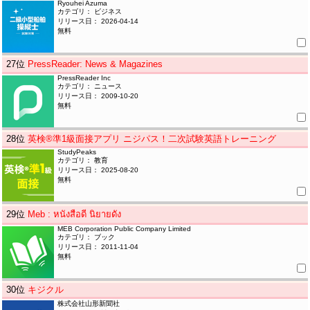
Ryouhei Azuma
カテゴリ： ビジネス
リリース日： 2026-04-14
無料
27
位
PressReader: News & Magazines
PressReader Inc
カテゴリ： ニュース
リリース日： 2009-10-20
無料
28
位
英検®準1級面接アプリ ニジパス！二次試験英語トレーニング
StudyPeaks
カテゴリ： 教育
リリース日： 2025-08-20
無料
29
位
Meb : หนังสือดี นิยายดัง
MEB Corporation Public Company Limited
カテゴリ： ブック
リリース日： 2011-11-04
無料
30
位
キジクル
株式会社山形新聞社