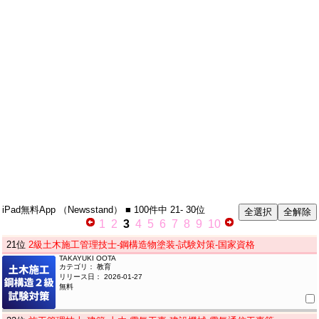
iPad無料App
（Newsstand）
■ 100件中
21- 30位
1
2
3
4
5
6
7
8
9
10
21
位
2級土木施工管理技士-鋼構造物塗装-試験対策-国家資格
TAKAYUKI OOTA
カテゴリ： 教育
リリース日： 2026-01-27
無料