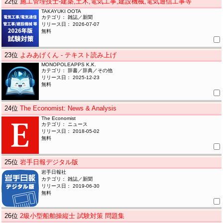
22
位
施工管理技士-建築,土木,電気工事,建設機械,電気通信工事等
TAKAYUKI OOTA
カテゴリ： 雑誌／新聞
リリース日： 2026-07-07
無料
23
位
よみあげくん - テキスト読み上げ
MONOPOLEAPPS K.K.
カテゴリ： 辞書／辞典／その他
リリース日： 2025-12-23
無料
24
位
The Economist: News & Analysis
The Economist
カテゴリ： ニュース
リリース日： 2018-05-02
無料
25
位
岩手日報デジタル版
岩手日報社
カテゴリ： 雑誌／新聞
リリース日： 2019-06-30
無料
26
位
2級小型船舶操縦士 試験対策 問題集