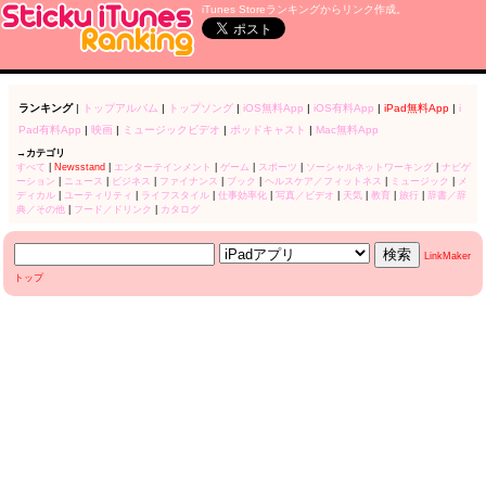
iTunes Storeランキングからリンク作成。
ランキング
|
トップアルバム
|
トップソング
|
iOS無料App
|
iOS有料App
|
iPad無料App
|
i
Pad有料App
|
映画
|
ミュージックビデオ
|
ポッドキャスト
|
Mac無料App
→カテゴリ
すべて
|
Newsstand
|
エンターテインメント
|
ゲーム
|
スポーツ
|
ソーシャルネットワーキング
|
ナビゲ
ーション
|
ニュース
|
ビジネス
|
ファイナンス
|
ブック
|
ヘルスケア／フィットネス
|
ミュージック
|
メ
ディカル
|
ユーティリティ
|
ライフスタイル
|
仕事効率化
|
写真／ビデオ
|
天気
|
教育
|
旅行
|
辞書／辞
典／その他
|
フード／ドリンク
|
カタログ
LinkMaker
トップ