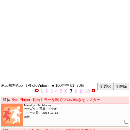
iPad無料App
（PhotoVideo）
■ 100件中
61- 70位
1
2
3
4
5
6
7
8
9
10
61
位
SymPlayer -動画ミラー反転でプロの動きをマスター-
Masakiyo Tachikawa
カテゴリ： 写真／ビデオ
リリース日： 2015-11-13
無料