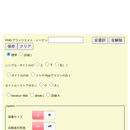
PHG アフィリエイト・トークン:
標準
詳細
|
シンプル - タイトルが
上
下
右
） |
タイトルのみ
ジャケ/Appアイコンのみ
|
タイトル＋ストアボタン
小
大
|
livedoor Wiki
@wiki
|
詳細 A
option
小
中
画像サイズ
on
off
自動改行対策