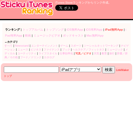
iTunes Storeランキングからリンク作成。
ランキング
|
トップアルバム
|
トップソング
|
iOS無料App
|
iOS有料App
|
iPad無料App
|
i
Pad有料App
|
映画
|
ミュージックビデオ
|
ポッドキャスト
|
Mac無料App
→カテゴリ
すべて
|
Newsstand
|
エンターテインメント
|
ゲーム
|
スポーツ
|
ソーシャルネットワーキング
|
ナビゲ
ーション
|
ニュース
|
ビジネス
|
ファイナンス
|
ブック
|
ヘルスケア／フィットネス
|
ミュージック
|
メ
ディカル
|
ユーティリティ
|
ライフスタイル
|
仕事効率化
|
写真／ビデオ
|
天気
|
教育
|
旅行
|
辞書／辞
典／その他
|
フード／ドリンク
|
カタログ
LinkMaker
トップ