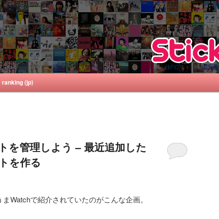
方、tipsなど。
ranking (jp)
を管理しよう – 最近追加した
トを作る
うまWatchで紹介されていたのがこんな企画。