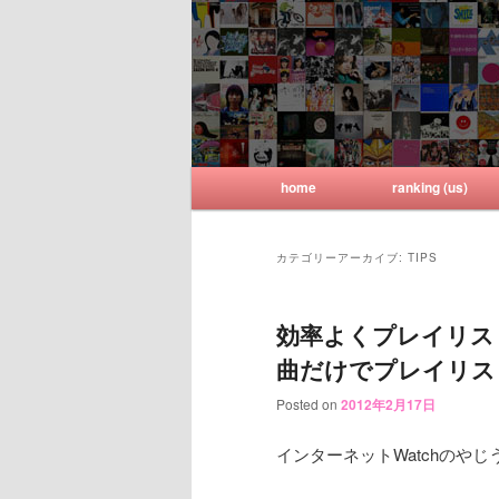
iTunes & iTunes Storeの使い
Sticky iTunes
メインメニュー
home
ranking (us)
メインコンテンツへ移動
サブコンテンツへ移動
カテゴリーアーカイブ:
TIPS
効率よくプレイリスト
曲だけでプレイリス
Posted on
2012年2月17日
インターネットWatchのやじ