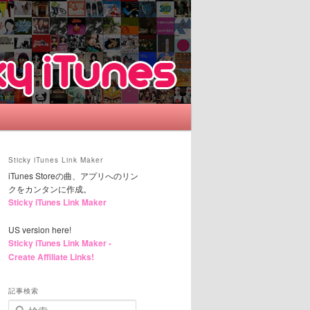
Sticky iTunes Link Maker
iTunes Storeの曲、アプリへのリン
クをカンタンに作成。
Sticky iTunes Link Maker
US version here!
Sticky iTunes Link Maker -
Create Affiliate Links!
記事検索
検索