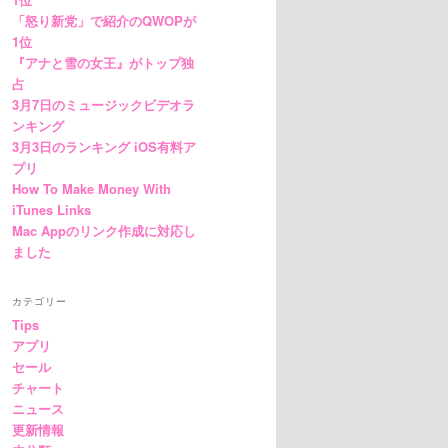
「怒り新党」で紹介のQWOPが
1位
『アナと雪の女王』がトップ独
占
3月7日のミュージックビデオラ
ンキング
3月3日のランキング iOS有料ア
プリ
How To Make Money With
iTunes Links
Mac Appのリンク作成に対応し
ました
カテゴリー
Tips
アプリ
セール
チャート
ニュース
更新情報