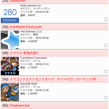
12
位
280blocker
Tobila Systems Inc.
カテゴリ： ユーティリティ
リリース日： 2016-01-08
価格： 800円
13
位
AnkiMobile Flashcards
Anki Software, LLC
カテゴリ： 教育
リリース日： 2010-05-26
価格： 4,000円
14
位
スマスロ 新鬼武者3
CommSeed Corporation
カテゴリ： ゲーム
リリース日： 2026-07-13
価格： 1,700円
15
位
ドラゴンクエストモンスターズ テリーのワンダーランドSP
SQUARE ENIX
カテゴリ： ゲーム
リリース日： 2018-11-06
価格： 1,900円
16
位
Shadowrocket