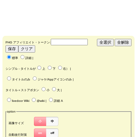
PHG アフィリエイト・トークン:
標準
詳細
|
シンプル - タイトルが
上
下
右
） |
タイトルのみ
ジャケ/Appアイコンのみ
|
タイトル＋ストアボタン
小
大
|
livedoor Wiki
@wiki
|
詳細 A
option
小
中
画像サイズ
on
off
自動改行対策