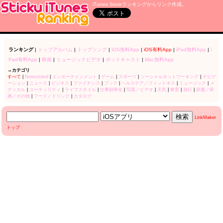
iTunes Storeランキングからリンク作成。
ランキング
|
トップアルバム
|
トップソング
|
iOS無料App
|
iOS有料App
|
iPad無料App
|
i
Pad有料App
|
映画
|
ミュージックビデオ
|
ポッドキャスト
|
Mac無料App
→カテゴリ
すべて
|
Newsstand
|
エンターテインメント
|
ゲーム
|
スポーツ
|
ソーシャルネットワーキング
|
ナビゲ
ーション
|
ニュース
|
ビジネス
|
ファイナンス
|
ブック
|
ヘルスケア／フィットネス
|
ミュージック
|
メ
ディカル
|
ユーティリティ
|
ライフスタイル
|
仕事効率化
|
写真／ビデオ
|
天気
|
教育
|
旅行
|
辞書／辞
典／その他
|
フード／ドリンク
|
カタログ
LinkMaker
トップ