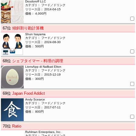
Doudoroff LLC
カテゴリ： フード／ドリンク
リリース日： 2014-04-15
価格： 4,000円
67
位
傾斜割り勘計算機
Shun Isayama
カテゴリ： フード／ドリンク
リリース日： 2024-08-30
価格： 500円
68
位
シェフタイマー - 料理の調理
LionsApp di Nallbati Elton
カテゴリ： フード／ドリンク
リリース日： 2015-12-19
価格： 300円
69
位
Japan Food Addict
Andy Scearce
カテゴリ： フード／ドリンク
リリース日： 2017-07-11
価格： 800円
70
位
Ratio
Ruhlman Enterprises, Inc.
カテゴリ： フード／ドリンク