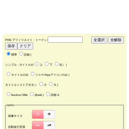
PHG アフィリエイト・トークン:
標準
詳細
|
シンプル - タイトルが
上
下
右
） |
タイトルのみ
ジャケ/Appアイコンのみ
|
タイトル＋ストアボタン
小
大
|
livedoor Wiki
@wiki
|
詳細 A
option
小
中
画像サイズ
on
off
自動改行対策