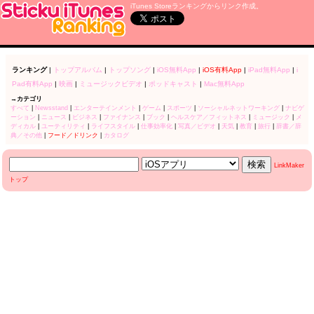
iTunes Storeランキングからリンク作成。
ランキング
|
トップアルバム
|
トップソング
|
iOS無料App
|
iOS有料App
|
iPad無料App
|
i
Pad有料App
|
映画
|
ミュージックビデオ
|
ポッドキャスト
|
Mac無料App
→カテゴリ
すべて
|
Newsstand
|
エンターテインメント
|
ゲーム
|
スポーツ
|
ソーシャルネットワーキング
|
ナビゲ
ーション
|
ニュース
|
ビジネス
|
ファイナンス
|
ブック
|
ヘルスケア／フィットネス
|
ミュージック
|
メ
ディカル
|
ユーティリティ
|
ライフスタイル
|
仕事効率化
|
写真／ビデオ
|
天気
|
教育
|
旅行
|
辞書／辞
典／その他
|
フード／ドリンク
|
カタログ
LinkMaker
トップ