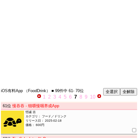
iOS有料App
（FoodDrink）
■ 99件中
61- 70位
1
2
3
4
5
6
7
8
9
10
61
位
慢吞吞 - 细嚼慢咽养成App
恺诚 吉
カテゴリ： フード／ドリンク
リリース日： 2025-02-18
価格： 600円