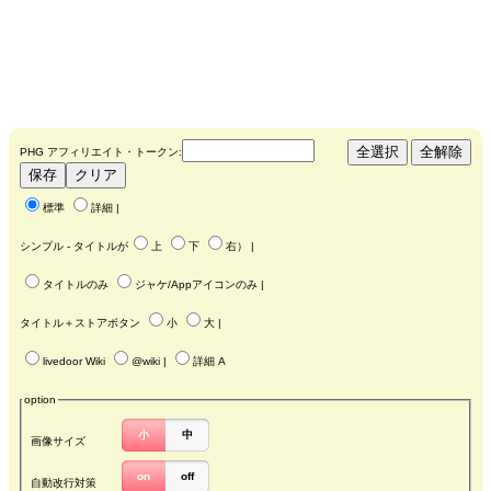
PHG アフィリエイト・トークン:
標準
詳細
|
シンプル - タイトルが
上
下
右
） |
タイトルのみ
ジャケ/Appアイコンのみ
|
タイトル＋ストアボタン
小
大
|
livedoor Wiki
@wiki
|
詳細 A
option
小
中
画像サイズ
on
off
自動改行対策