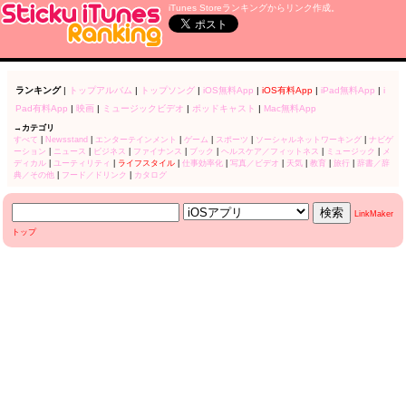
iTunes Storeランキングからリンク作成。
ランキング
|
トップアルバム
|
トップソング
|
iOS無料App
|
iOS有料App
|
iPad無料App
|
i
Pad有料App
|
映画
|
ミュージックビデオ
|
ポッドキャスト
|
Mac無料App
→カテゴリ
すべて
|
Newsstand
|
エンターテインメント
|
ゲーム
|
スポーツ
|
ソーシャルネットワーキング
|
ナビゲ
ーション
|
ニュース
|
ビジネス
|
ファイナンス
|
ブック
|
ヘルスケア／フィットネス
|
ミュージック
|
メ
ディカル
|
ユーティリティ
|
ライフスタイル
|
仕事効率化
|
写真／ビデオ
|
天気
|
教育
|
旅行
|
辞書／辞
典／その他
|
フード／ドリンク
|
カタログ
LinkMaker
トップ