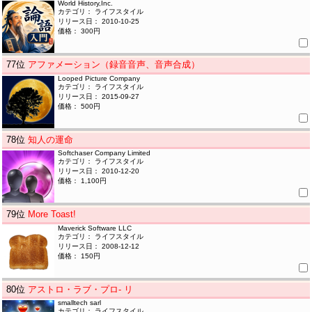
World History,Inc.
カテゴリ： ライフスタイル
リリース日： 2010-10-25
価格： 300円
77
位
アファメーション（録音音声、音声合成）
Looped Picture Company
カテゴリ： ライフスタイル
リリース日： 2015-09-27
価格： 500円
78
位
知人の運命
Softchaser Company Limited
カテゴリ： ライフスタイル
リリース日： 2010-12-20
価格： 1,100円
79
位
More Toast!
Maverick Software LLC
カテゴリ： ライフスタイル
リリース日： 2008-12-12
価格： 150円
80
位
アストロ・ラブ・プロ- リ
smalltech sarl
カテゴリ： ライフスタイル