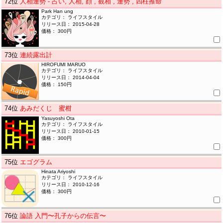
72
位
人相運勢 - 占い, 人相, 顔 , 観相 , 運勢 , 四柱推命
Park Han ung
カテゴリ： ライフスタイル
リリース日： 2015-04-28
価格： 300円
73
位
連続露出計
HIROFUMI MARUO
カテゴリ： ライフスタイル
リリース日： 2014-04-04
価格： 150円
74
位
あみだくじ 蜜柑
Yasuyoshi Ota
カテゴリ： ライフスタイル
リリース日： 2010-01-15
価格： 300円
75
位
エゴグラム
Hinata Ariyoshi
カテゴリ： ライフスタイル
リリース日： 2010-12-16
価格： 300円
76
位
論語 入門〜孔子からの伝言〜