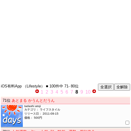
iOS有料App
（Lifestyle）
■ 100件中
71- 80位
1
2
3
4
5
6
7
8
9
10
71
位
あとまる かうんとだうん
tadashi atoji
カテゴリ： ライフスタイル
リリース日： 2011-09-15
価格： 500円