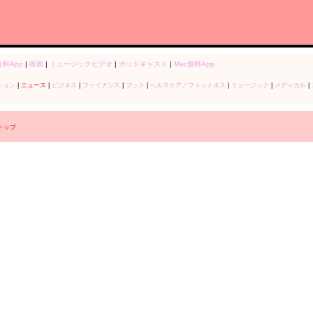
有料App
|
映画
|
ミュージックビデオ
|
ポッドキャスト
|
Mac無料App
ション
|
ニュース
|
ビジネス
|
ファイナンス
|
ブック
|
ヘルスケア／フィットネス
|
ミュージック
|
メディカル
|
r トップ