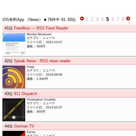
1
2
3
4
5
6
7
8
iOS有料App
（News）
■ 76件中
41- 50位
41
位
Feedibus — RSS Feed Reader
Nicolas Neubauer
カテゴリ： ニュース
リリース日： 2021-10-07
価格： 600円
42
位
Speak News - RSS news reader
Imaja
カテゴリ： ニュース
リリース日： 2016-09-09
価格： 1,500円
43
位
911 Dispatch
Christopher Coudriet
カテゴリ： ニュース
リリース日： 2013-02-07
価格： 800円
44
位
German TV
Kanta
カテゴリ： ニュース