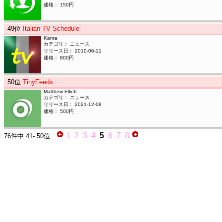
価格： 150円
49
位
Italian TV Schedule
Kanta
カテゴリ： ニュース
リリース日： 2010-06-11
価格： 800円
50
位
TinyFeeds
Matthew Elliott
カテゴリ： ニュース
リリース日： 2021-12-08
価格： 500円
1
2
3
4
5
6
7
8
76件中
41- 50位