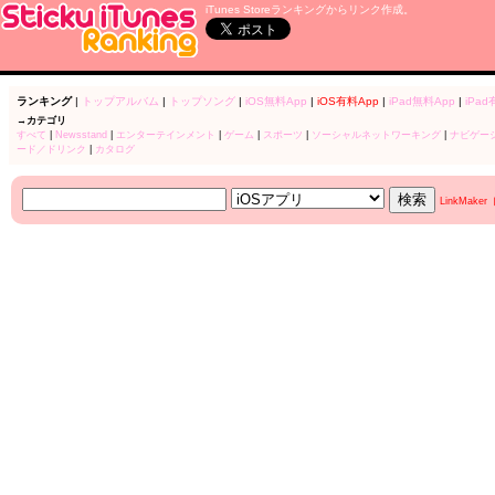
iTunes Storeランキングからリンク作成。
ランキング
|
トップアルバム
|
トップソング
|
iOS無料App
|
iOS有料App
|
iPad無料App
|
iPad
→カテゴリ
すべて
|
Newsstand
|
エンターテインメント
|
ゲーム
|
スポーツ
|
ソーシャルネットワーキング
|
ナビゲー
ード／ドリンク
|
カタログ
LinkMake