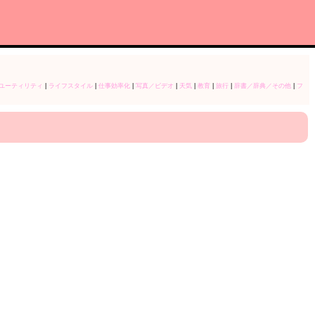
ユーティリティ
|
ライフスタイル
|
仕事効率化
|
写真／ビデオ
|
天気
|
教育
|
旅行
|
辞書／辞典／その他
|
フ