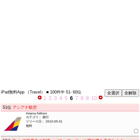
iPad無料App
（Travel）
■ 100件中
51- 60位
1
2
3
4
5
6
7
8
9
10
51
位
アシアナ航空
Asiana Airlines
カテゴリ： 旅行
リリース日： 2010-05-31
無料