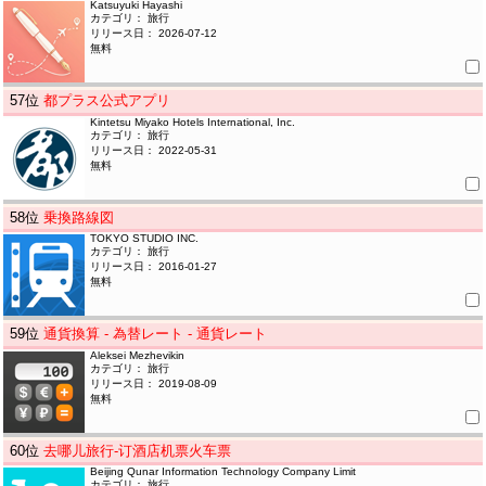
Katsuyuki Hayashi
カテゴリ： 旅行
リリース日： 2026-07-12
無料
57
位
都プラス公式アプリ
Kintetsu Miyako Hotels International, Inc.
カテゴリ： 旅行
リリース日： 2022-05-31
無料
58
位
乗換路線図
TOKYO STUDIO INC.
カテゴリ： 旅行
リリース日： 2016-01-27
無料
59
位
通貨換算 - 為替レート - 通貨レート
Aleksei Mezhevikin
カテゴリ： 旅行
リリース日： 2019-08-09
無料
60
位
去哪儿旅行-订酒店机票火车票
Beijing Qunar Information Technology Company Limit
カテゴリ： 旅行