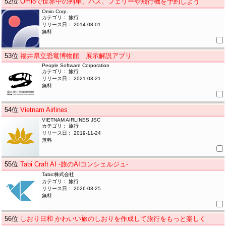
52
位
Omioで世界中の列車、バス、フェリーや飛行機を予約しよう
Omio Corp.
カテゴリ： 旅行
リリース日： 2014-08-01
無料
53
位
福井県立恐竜博物館 展示解説アプリ
People Software Corporation
カテゴリ： 旅行
リリース日： 2021-03-21
無料
54
位
Vietnam Airlines
VIETNAM AIRLINES JSC
カテゴリ： 旅行
リリース日： 2019-11-24
無料
55
位
Tabi Craft AI -旅のAIコンシェルジュ-
Tabic株式会社
カテゴリ： 旅行
リリース日： 2026-03-25
無料
56
位
しおり日和 かわいい旅のしおりを作成して旅行をもっと楽しく