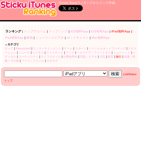
iTunes Storeランキングからリンク作成。
ランキング
|
トップアルバム
|
トップソング
|
iOS無料App
|
iOS有料App
|
iPad無料App
|
i
Pad有料App
|
映画
|
ミュージックビデオ
|
ポッドキャスト
|
Mac無料App
→カテゴリ
すべて
|
Newsstand
|
エンターテインメント
|
ゲーム
|
スポーツ
|
ソーシャルネットワーキング
|
ナビゲ
ーション
|
ニュース
|
ビジネス
|
ファイナンス
|
ブック
|
ヘルスケア／フィットネス
|
ミュージック
|
メ
ディカル
|
ユーティリティ
|
ライフスタイル
|
仕事効率化
|
写真／ビデオ
|
天気
|
教育
|
旅行
|
辞書／辞
典／その他
|
フード／ドリンク
|
カタログ
LinkMaker
トップ