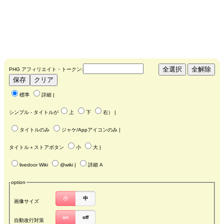
PHG アフィリエイト・トークン:
標準
詳細
|
シンプル - タイトルが
上
下
右
） |
タイトルのみ
ジャケ/Appアイコンのみ
|
タイトル＋ストアボタン
小
大
|
livedoor Wiki
@wiki
|
詳細 A
option
小
中
画像サイズ
on
off
自動改行対策