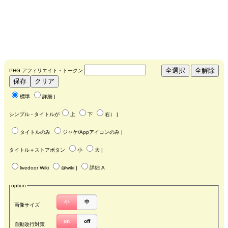
PHG アフィリエイト・トークン:
標準
詳細
|
シンプル - タイトルが
上
下
右
） |
タイトルのみ
ジャケ/Appアイコンのみ
|
タイトル＋ストアボタン
小
大
|
livedoor Wiki
@wiki
|
詳細 A
option
小
中
画像サイズ
on
off
自動改行対策