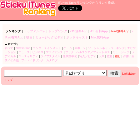
iTunes Storeランキングからリンク作成。
ランキング
|
トップアルバム
|
トップソング
|
iOS無料App
|
iOS有料App
|
iPad無料App
|
i
Pad有料App
|
映画
|
ミュージックビデオ
|
ポッドキャスト
|
Mac無料App
→カテゴリ
すべて
|
Newsstand
|
エンターテインメント
|
ゲーム
|
スポーツ
|
ソーシャルネットワーキング
|
ナビゲ
ーション
|
ニュース
|
ビジネス
|
ファイナンス
|
ブック
|
ヘルスケア／フィットネス
|
ミュージック
|
メ
ディカル
|
ユーティリティ
|
ライフスタイル
|
仕事効率化
|
写真／ビデオ
|
天気
|
教育
|
旅行
|
辞書／辞
典／その他
|
フード／ドリンク
|
カタログ
LinkMaker
トップ