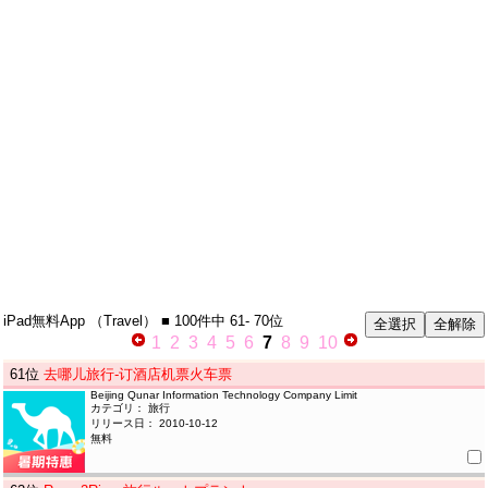
iPad無料App
（Travel）
■ 100件中
61- 70位
1
2
3
4
5
6
7
8
9
10
61
位
去哪儿旅行-订酒店机票火车票
Beijing Qunar Information Technology Company Limit
カテゴリ： 旅行
リリース日： 2010-10-12
無料