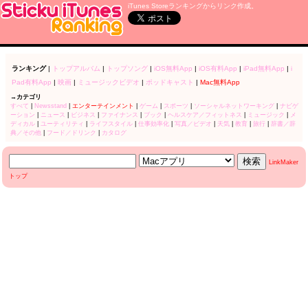
iTunes Storeランキングからリンク作成。
ランキング
|
トップアルバム
|
トップソング
|
iOS無料App
|
iOS有料App
|
iPad無料App
|
i
Pad有料App
|
映画
|
ミュージックビデオ
|
ポッドキャスト
|
Mac無料App
→カテゴリ
すべて
|
Newsstand
|
エンターテインメント
|
ゲーム
|
スポーツ
|
ソーシャルネットワーキング
|
ナビゲ
ーション
|
ニュース
|
ビジネス
|
ファイナンス
|
ブック
|
ヘルスケア／フィットネス
|
ミュージック
|
メ
ディカル
|
ユーティリティ
|
ライフスタイル
|
仕事効率化
|
写真／ビデオ
|
天気
|
教育
|
旅行
|
辞書／辞
典／その他
|
フード／ドリンク
|
カタログ
LinkMaker
トップ