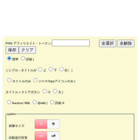
PHG アフィリエイト・トークン:
標準
詳細
|
シンプル - タイトルが
上
下
右
） |
タイトルのみ
ジャケ/Appアイコンのみ
|
タイトル＋ストアボタン
小
大
|
livedoor Wiki
@wiki
|
詳細 A
option
小
中
画像サイズ
on
off
自動改行対策