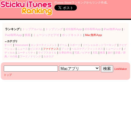
iTunes Storeランキングからリンク作成。
ランキング
|
トップアルバム
|
トップソング
|
iOS無料App
|
iOS有料App
|
iPad無料App
|
i
Pad有料App
|
映画
|
ミュージックビデオ
|
ポッドキャスト
|
Mac無料App
→カテゴリ
すべて
|
Newsstand
|
エンターテインメント
|
ゲーム
|
スポーツ
|
ソーシャルネットワーキング
|
ナビゲ
ーション
|
ニュース
|
ビジネス
|
ファイナンス
|
ブック
|
ヘルスケア／フィットネス
|
ミュージック
|
メ
ディカル
|
ユーティリティ
|
ライフスタイル
|
仕事効率化
|
写真／ビデオ
|
天気
|
教育
|
旅行
|
辞書／辞
典／その他
|
フード／ドリンク
|
カタログ
LinkMaker
トップ