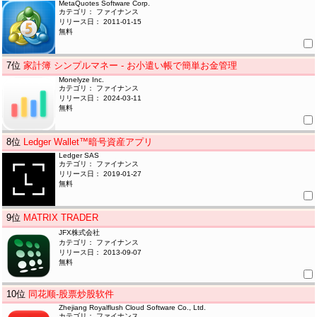
MetaQuotes Software Corp.
カテゴリ： ファイナンス
リリース日： 2011-01-15
無料
7
位
家計簿 シンプルマネー - お小遣い帳で簡単お金管理
Monelyze Inc.
カテゴリ： ファイナンス
リリース日： 2024-03-11
無料
8
位
Ledger Wallet™暗号資産アプリ
Ledger SAS
カテゴリ： ファイナンス
リリース日： 2019-01-27
無料
9
位
MATRIX TRADER
JFX株式会社
カテゴリ： ファイナンス
リリース日： 2013-09-07
無料
10
位
同花顺-股票炒股软件
Zhejiang Royalflush Cloud Software Co., Ltd.
カテゴリ： ファイナンス