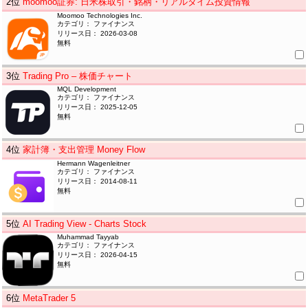
2
位
moomoo証券: 日米株取引・銘柄・リアルタイム投資情報
Moomoo Technologies Inc.
カテゴリ： ファイナンス
リリース日： 2026-03-08
無料
3
位
Trading Pro – 株価チャート
MQL Development
カテゴリ： ファイナンス
リリース日： 2025-12-05
無料
4
位
家計簿・支出管理 Money Flow
Hermann Wagenleitner
カテゴリ： ファイナンス
リリース日： 2014-08-11
無料
5
位
AI Trading View - Charts Stock
Muhammad Tayyab
カテゴリ： ファイナンス
リリース日： 2026-04-15
無料
6
位
MetaTrader 5