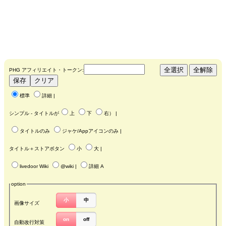
PHG アフィリエイト・トークン:
標準
詳細
|
シンプル - タイトルが
上
下
右
） |
タイトルのみ
ジャケ/Appアイコンのみ
|
タイトル＋ストアボタン
小
大
|
livedoor Wiki
@wiki
|
詳細 A
option
小
中
画像サイズ
on
off
自動改行対策