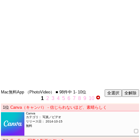
Mac無料App
（PhotoVideo）
■ 98件中
1- 10位
1
2
3
4
5
6
7
8
9
10
1
位
Canva（キャンバ） - 信じられないほど、素晴らしく
Canva
カテゴリ： 写真／ビデオ
リリース日： 2014-10-15
無料