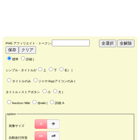
PHG アフィリエイト・トークン:
標準
詳細
|
シンプル - タイトルが
上
下
右
） |
タイトルのみ
ジャケ/Appアイコンのみ
|
タイトル＋ストアボタン
小
大
|
livedoor Wiki
@wiki
|
詳細 A
option
小
中
画像サイズ
on
off
自動改行対策