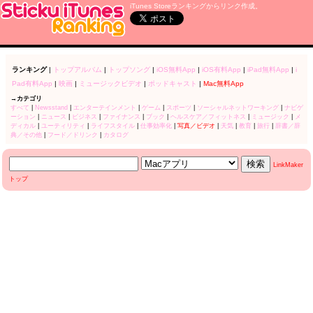
iTunes Storeランキングからリンク作成。
ランキング
|
トップアルバム
|
トップソング
|
iOS無料App
|
iOS有料App
|
iPad無料App
|
i
Pad有料App
|
映画
|
ミュージックビデオ
|
ポッドキャスト
|
Mac無料App
→カテゴリ
すべて
|
Newsstand
|
エンターテインメント
|
ゲーム
|
スポーツ
|
ソーシャルネットワーキング
|
ナビゲ
ーション
|
ニュース
|
ビジネス
|
ファイナンス
|
ブック
|
ヘルスケア／フィットネス
|
ミュージック
|
メ
ディカル
|
ユーティリティ
|
ライフスタイル
|
仕事効率化
|
写真／ビデオ
|
天気
|
教育
|
旅行
|
辞書／辞
典／その他
|
フード／ドリンク
|
カタログ
LinkMaker
トップ