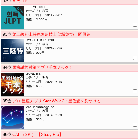
92
位
회독JLPT
LEE YONGHEE
カテゴリ： 教育
リリース日： 2019-03-07
価格： 2,000円
93
位
第三級陸上特殊無線技士 試験対策｜問題集
RYOHEI HORIUCHI
カテゴリ： 教育
リリース日： 2026-05-26
価格： 500円
94
位
国家試験対策アプリ千本ノック！
iZONE Inc.
カテゴリ： 教育
リリース日： 2020-06-15
価格： 600円
95
位
プロ 星座アプリ Star Walk 2：星位置を見つける
Vito Technology Inc.
カテゴリ： 教育
リリース日： 2014-08-20
価格： 500円
96
位
CAB（SPI） 【Study Pro】