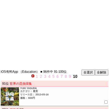
iOS有料App
（Education）
■ 96件中
91-100位
1
2
3
4
5
6
7
8
9
10
91
位
世界の昆虫採集
YUKI YASUDA
カテゴリ： 教育
リリース日： 2013-05-16
価格： 600円