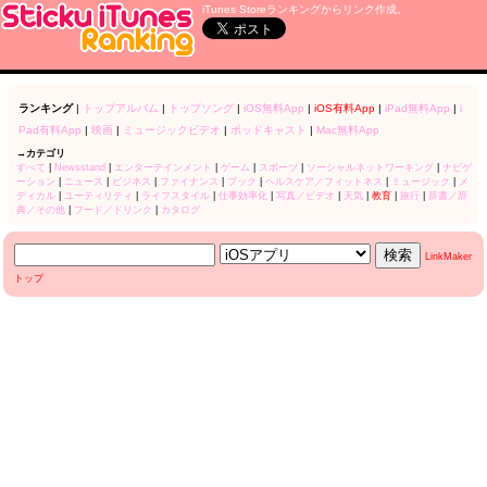
iTunes Storeランキングからリンク作成。
ランキング
|
トップアルバム
|
トップソング
|
iOS無料App
|
iOS有料App
|
iPad無料App
|
i
Pad有料App
|
映画
|
ミュージックビデオ
|
ポッドキャスト
|
Mac無料App
→カテゴリ
すべて
|
Newsstand
|
エンターテインメント
|
ゲーム
|
スポーツ
|
ソーシャルネットワーキング
|
ナビゲ
ーション
|
ニュース
|
ビジネス
|
ファイナンス
|
ブック
|
ヘルスケア／フィットネス
|
ミュージック
|
メ
ディカル
|
ユーティリティ
|
ライフスタイル
|
仕事効率化
|
写真／ビデオ
|
天気
|
教育
|
旅行
|
辞書／辞
典／その他
|
フード／ドリンク
|
カタログ
LinkMaker
トップ