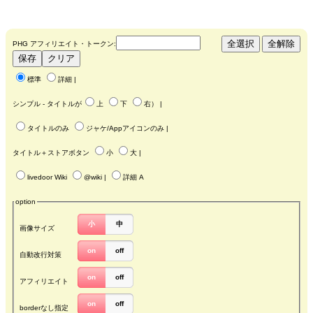
PHG アフィリエイト・トークン:
標準
詳細
|
シンプル - タイトルが
上
下
右
） |
タイトルのみ
ジャケ/Appアイコンのみ
|
タイトル＋ストアボタン
小
大
|
livedoor Wiki
@wiki
|
詳細 A
option
小
中
画像サイズ
on
off
自動改行対策
on
off
アフィリエイト
on
off
borderなし指定