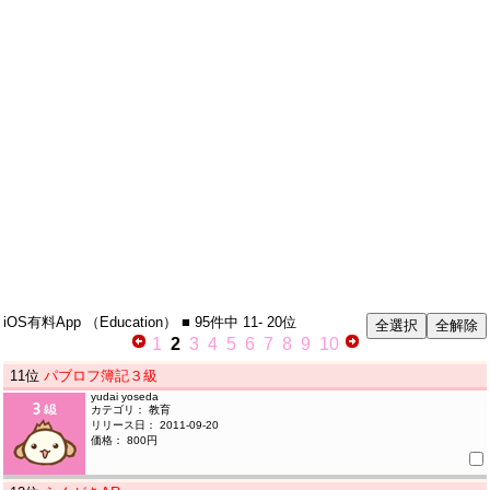
iOS有料App
（Education）
■ 95件中
11- 20位
1
2
3
4
5
6
7
8
9
10
11
位
パブロフ簿記３級
yudai yoseda
カテゴリ： 教育
リリース日： 2011-09-20
価格： 800円