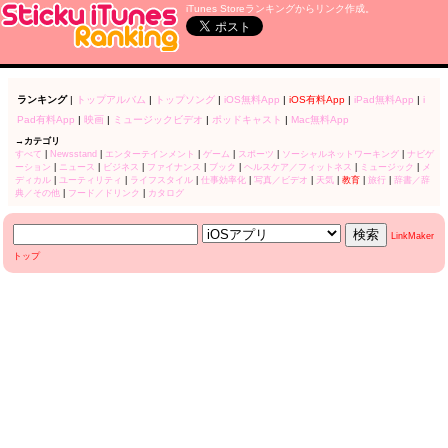
iTunes Storeランキングからリンク作成。
ランキング
|
トップアルバム
|
トップソング
|
iOS無料App
|
iOS有料App
|
iPad無料App
|
i
Pad有料App
|
映画
|
ミュージックビデオ
|
ポッドキャスト
|
Mac無料App
→カテゴリ
すべて
|
Newsstand
|
エンターテインメント
|
ゲーム
|
スポーツ
|
ソーシャルネットワーキング
|
ナビゲ
ーション
|
ニュース
|
ビジネス
|
ファイナンス
|
ブック
|
ヘルスケア／フィットネス
|
ミュージック
|
メ
ディカル
|
ユーティリティ
|
ライフスタイル
|
仕事効率化
|
写真／ビデオ
|
天気
|
教育
|
旅行
|
辞書／辞
典／その他
|
フード／ドリンク
|
カタログ
LinkMaker
トップ