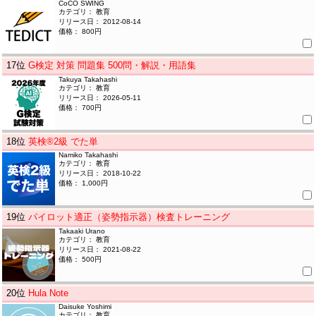
CoCO SWING
カテゴリ： 教育
リリース日： 2012-08-14
価格： 800円
17
位
G検定 対策 問題集 500問・解説・用語集
Takuya Takahashi
カテゴリ： 教育
リリース日： 2026-05-11
価格： 700円
18
位
英検®2級 でた単
Namiko Takahashi
カテゴリ： 教育
リリース日： 2018-10-22
価格： 1,000円
19
位
パイロット適正（姿勢指示器）検査トレーニング
Takaaki Urano
カテゴリ： 教育
リリース日： 2021-08-22
価格： 500円
20
位
Hula Note
Daisuke Yoshimi
カテゴリ： 教育