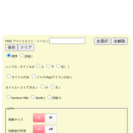
PHG アフィリエイト・トークン:
標準
詳細
|
シンプル - タイトルが
上
下
右
） |
タイトルのみ
ジャケ/Appアイコンのみ
|
タイトル＋ストアボタン
小
大
|
livedoor Wiki
@wiki
|
詳細 A
option
小
中
画像サイズ
on
off
自動改行対策