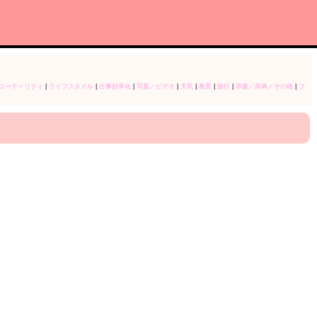
ユーティリティ
|
ライフスタイル
|
仕事効率化
|
写真／ビデオ
|
天気
|
教育
|
旅行
|
辞書／辞典／その他
|
フ