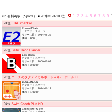
1
2
3
4
5
6
7
8
9
iOS有料App
（Sports）
■ 98件中
91-100位
91
位
EBATime2Pro
Kuniaki Ebata
カテゴリ： スポーツ
リリース日： 2014-05-22
価格： 800円
92
位
Baltic Deco Planner
Eskil Olsen
カテゴリ： スポーツ
リリース日： 2009-02-09
価格： 3,000円
93
位
コーチのタクティカルボード-バレーボール++
BLUELINDEN
カテゴリ： スポーツ
リリース日： 2014-06-12
価格： 1,000円
94
位
Swim Coach Plus HD
Zappasoft Pty Ltd
カテゴリ： スポーツ