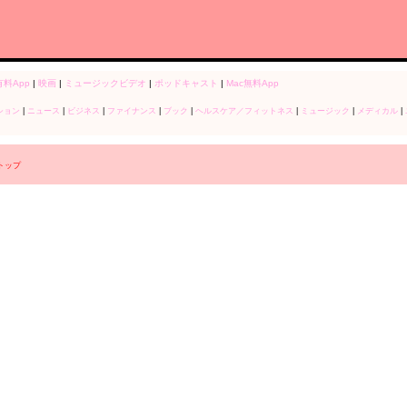
有料App
|
映画
|
ミュージックビデオ
|
ポッドキャスト
|
Mac無料App
ション
|
ニュース
|
ビジネス
|
ファイナンス
|
ブック
|
ヘルスケア／フィットネス
|
ミュージック
|
メディカル
|
r トップ