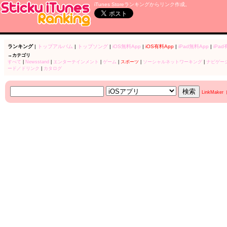
iTunes Storeランキングからリンク作成。
ランキング
|
トップアルバム
|
トップソング
|
iOS無料App
|
iOS有料App
|
iPad無料App
|
iPad
→カテゴリ
すべて
|
Newsstand
|
エンターテインメント
|
ゲーム
|
スポーツ
|
ソーシャルネットワーキング
|
ナビゲー
ード／ドリンク
|
カタログ
LinkMake