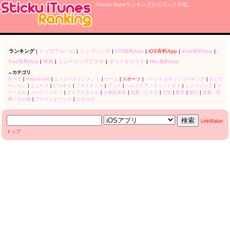
iTunes Storeランキングからリンク作成。
ツイート
ランキング
|
トップアルバム
|
トップソング
|
iOS無料App
|
iOS有料App
|
iPad無料App
|
i
Pad有料App
|
映画
|
ミュージックビデオ
|
ポッドキャスト
|
Mac無料App
→カテゴリ
すべて
|
Newsstand
|
エンターテインメント
|
ゲーム
|
スポーツ
|
ソーシャルネットワーキング
|
ナビゲ
ーション
|
ニュース
|
ビジネス
|
ファイナンス
|
ブック
|
ヘルスケア／フィットネス
|
ミュージック
|
メ
ディカル
|
ユーティリティ
|
ライフスタイル
|
仕事効率化
|
写真／ビデオ
|
天気
|
教育
|
旅行
|
辞書／辞
典／その他
|
フード／ドリンク
|
カタログ
LinkMaker
トップ