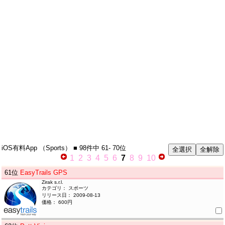
iOS有料App
（Sports）
■ 98件中
61- 70位
1
2
3
4
5
6
7
8
9
10
61
位
EasyTrails GPS
Zirak s.r.l.
カテゴリ： スポーツ
リリース日： 2009-08-13
価格： 600円