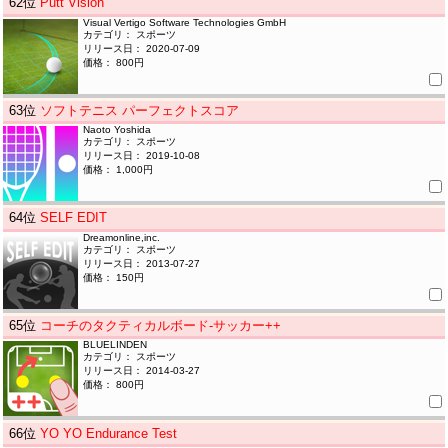
62
位
Putt Vision
Visual Vertigo Software Technologies GmbH
カテゴリ： スポーツ
リリース日： 2020-07-09
価格： 800円
63
位
ソフトテニス パーフェクトスコア
Naoto Yoshida
カテゴリ： スポーツ
リリース日： 2019-10-08
価格： 1,000円
64
位
SELF EDIT
Dreamonline,inc.
カテゴリ： スポーツ
リリース日： 2013-07-27
価格： 150円
65
位
コーチのタクティカルボード-サッカー++
BLUELINDEN
カテゴリ： スポーツ
リリース日： 2014-03-27
価格： 800円
66
位
YO YO Endurance Test