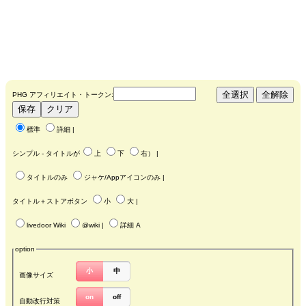
PHG アフィリエイト・トークン:
標準
詳細
|
シンプル - タイトルが
上
下
右
） |
タイトルのみ
ジャケ/Appアイコンのみ
|
タイトル＋ストアボタン
小
大
|
livedoor Wiki
@wiki
|
詳細 A
option
小
中
画像サイズ
on
off
自動改行対策